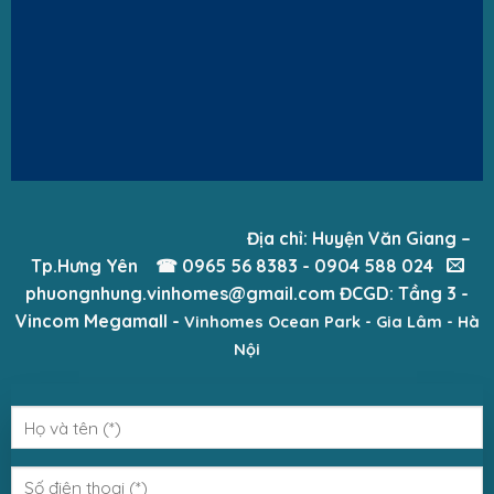
Địa chỉ: Huyện Văn Giang –
Tp.Hưng Yên
☎ 0965 56 8383 - 0904 588 024
phuongnhung.vinhomes@gmail.com
ĐCGD:
Tầng 3 -
Vincom Megamall -
Vinhomes Ocean Park -
Gia Lâm - Hà
Nội